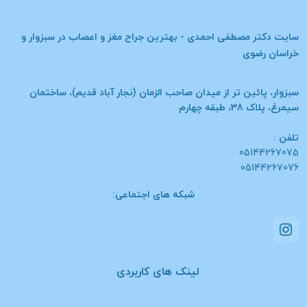
سایت
دکتر مصطفی احمدی - بهترین جراح مغز و اعصاب در سبزوار و
خراسان رضوی
سبزوار، پائین تر از میدان صاحب الزمان (نجار آباد قدیم)، ساختمان
سیمرغ، پلاک 38، طبقه چهارم
تلفن :
05144267075
05144267076
شبکه های اجتماعی:
لینک های کاربردی