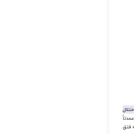
تلال
دتاً
 فتق