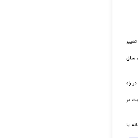
تغییر
، ساق
 راه
ت در
نه یا