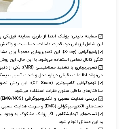
معاینه بالینی:
پزشک ابتدا از طریق معاینه فیزیکی و 
این شامل ارزیابی درد، قدرت عضلات، حساسیت و واکنش
رادیوگرافی (X-ray):
این تصویربرداری معمولاً برای م
تنگی کانال نخاعی استفاده می‌شود. با این حال، این روش
تصویربرداری با تشدید مغناطیسی (MRI):
یکی از دقیق
می‌تواند اطلاعات دقیقی درباره محل و شدت آسیب دیسک‌ه
توموگرافی کامپیوتری (CT Scan):
ساختارهای داخلی ستون فقرات استفاده می‌شود.
بررسی هدایت عصبی و الکترومیوگرافی (EMG/NCS):
تست‌های الکترومیوگرافی (EMG) و سرعت هدایت عصبی (NCS) نیاز است.
تست‌های آزمایشگاهی:
اگر پزشک مشکوک به وجود بیمار
رد این مسائل انجام شود.