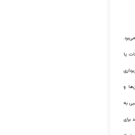
‌برد.
ات یا
رداری
وان‌ها و
بی به
 برای