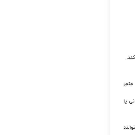
ند.
منجر
ی یا
انند