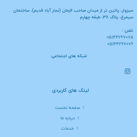
سبزوار، پائین تر از میدان صاحب الزمان (نجار آباد قدیم)، ساختمان
سیمرغ، پلاک 38، طبقه چهارم
تلفن :
05144267075
05144267076
شبکه های اجتماعی:
لینک های کاربردی
صفحه نخست
درباره ما
خدمات