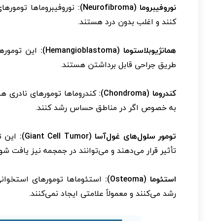
نوروفیبروما (Neurofibroma):
نوروفیبروماها توموره
کنند و اغلب بدون درد هستند.
همانژیوبلاستوما (Hemangioblastoma):
این تومورها
طریق جراحی قابل برداشتن هستند.
کندروما (Chondroma):
کندروماها تومورهای نادری ه
به خصوص اگر در مناطق حساس رشد کنند.
تومور سلول‌های غول‌آسا (Giant Cell Tumor):
این ت
تأثیر قرار می‌دهند و می‌توانند در جمجمه نیز یافت شون
استئوما (Osteoma):
استئوماها تومورهای استخوان
رشد می‌کنند و معمولاً علامتی ایجاد نمی‌کنند.