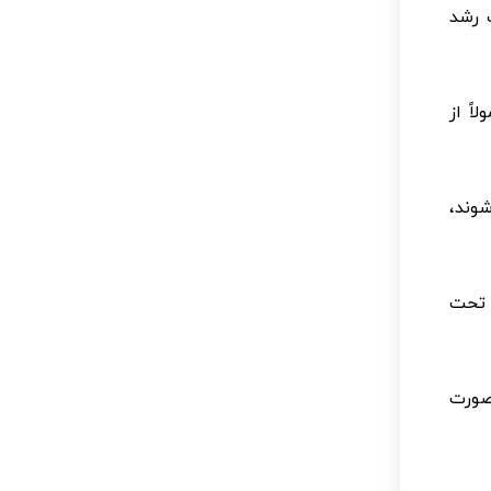
 رشد
ً از
وند،
 تحت
صورت