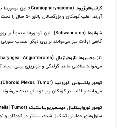
کرانیوفارنژیوما (Craniopharyngioma):
این تومورها نز
آورند. اغلب کودکان و بزرگسالان بالای ۵۰ سال را تحت تأثیر قرار می‌دهند.
شوانوما (Schwannoma):
این تومورها معمولاً بر ر
گاهی اوقات نیز می‌توانند بر روی دیگر اعصاب صورتی تأث
آنژیوفیبروما نازوفارنژیال (Nasopharyngeal Angiofibroma):
می‌تواند علائمی مانند گرفتگی و خونریزی بینی ایجاد کن
تومور پلکسوس کوروئید (Choroid Plexus Tumor):
می‌یابند و اغلب در کودکان زیر دو سال دیده می‌شوند.
تومور نورواپیتلیال دیسمبریوپلاستیک (Dysembryoplastic Neuroepithelial Tumor):
سلول‌های حمایتی تشکیل شده، بیشتر در کودکان و نوجو