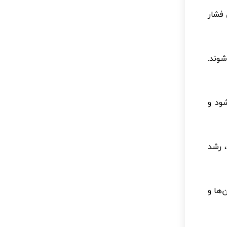
 فشار
وند.
ود و
 رشد
‌ها و