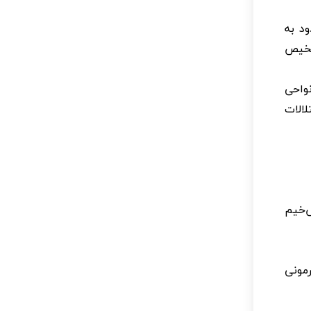
د به
شخیص
واحی
لالات
ش‌خیم
مونی