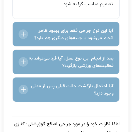
تصمیم مناسب گرفته شود.
آیا این نوع جراحی فقط برای بهبود ظاهر
انجام می‌شود یا جنبه‌های دیگری هم دارد؟
در کنار بهبود نمای بدن، این نوع درمان می‌تواند از
بعد از انجام این نوع عمل، آیا فرد می‌تواند به
بروز مشکلات عملکردی در آینده جلوگیری کند؛ مانند
فعالیت‌های ورزشی بازگردد؟
خستگی‌های مزمن، محدودیت در حرکت یا فشار بر
اندام‌های داخلی.
بله، اما با گذر از دوره بهبودی و با نظارت تخصصی.
آیا احتمال بازگشت حالت قبلی پس از مدتی
حتی برخی فعالیت‌ها مانند شنا یا تمرینات کششی
وجود دارد؟
ملایم ممکن است به بهبود وضعیت جسمی کمک
کنند.
اگر مراقبت‌های پس از درمان، ورزش‌های تجویز
شده و شیوه صحیح نشستن و ایستادن رعایت
لطفا نظرات خود را در مورد
جراحی اصلاح گوژپشتی: آغازی
شود، احتمال بازگشت بسیار کاهش می‌یابد.