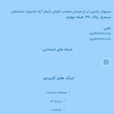
سبزوار، پائین تر از میدان صاحب الزمان (نجار آباد قدیم)، ساختمان
سیمرغ، پلاک 38، طبقه چهارم
تلفن :
05144267075
05144267076
شبکه های اجتماعی:
لینک های کاربردی
صفحه نخست
درباره ما
خدمات